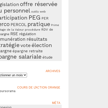
offre réservée
gislation
u personnel
outils web
PEG
articipation
PER
erco
pratique
PERCOL
Prime
RDV de
procédure
tage de la Valeur
RSE
régulation
pargne
résultats
émunération
tratégie
élection
vote
argne
épargne retraite
pargne salariale
étude
ARCHIVES
ives
COURS DE L’ACTION ORANGE
Boursorama
MÉTA
nnexion