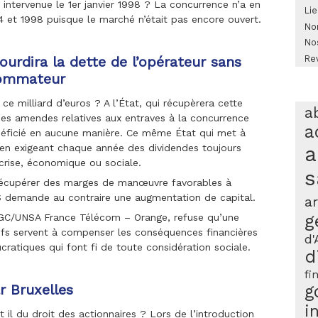
intervenue le 1er janvier 1998 ? La concurrence n’a en
Lie
4 et 1998 puisque le marché n’était pas encore ouvert.
No
No
Re
ourdira la dette de l’opérateur sans
sommateur
ce milliard d’euros ? A l’État, qui récupèrera cette
a
es amendes relatives aux entraves à la concurrence
a
éficié en aucune manière. Ce même État qui met à
 en exigeant chaque année des dividendes toujours
a
crise, économique ou sociale.
s
t récupérer des marges de manœuvre favorables à
EAS demande au contraire une augmentation de capital.
ar
g
CGC/UNSA France Télécom – Orange, refuse qu’une
tifs servent à compenser les conséquences financières
d'
cratiques qui font fi de toute considération sociale.
d
fi
r Bruxelles
g
i
 il du droit des actionnaires ? Lors de l’introduction