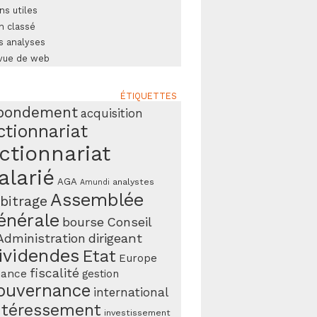
ns utiles
n classé
s analyses
vue de web
ÉTIQUETTES
bondement
acquisition
ctionnariat
ctionnariat
alarié
AGA
analystes
Amundi
Assemblée
bitrage
énérale
bourse
Conseil
Administration
dirigeant
ividendes
Etat
Europe
fiscalité
nance
gestion
ouvernance
international
ntéressement
investissement