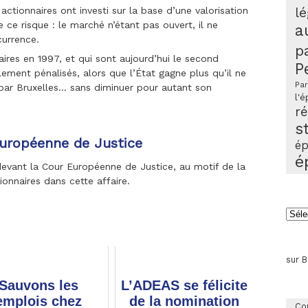
actionnaires ont investi sur la base d’une valorisation
lé
ce risque : le marché n’étant pas ouvert, il ne
a
currence.
p
aires en 1997, et qui sont aujourd’hui le second
P
lement pénalisés, alors que l’État gagne plus qu’il ne
Par
 par Bruxelles… sans diminuer pour autant son
l'é
r
s
 européenne de Justice
ép
é
devant la Cour Européenne de Justice, au motif de la
onnaires dans cette affaire.
Arch
sur 
Sauvons les
L’ADEAS se félicite
emplois chez
de la nomination
Co