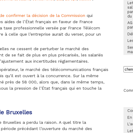
Let
sal
pa
 de confirmer la décision de la Commission
qui
du
s aides de l’État français en faveur de France
AG
es
par
 la taxe professionnelle versée par France Télécom
Dé
re à celle que l’entreprise aurait du verser, pour un
Les
Sem
xelles ne cessent de perturber le marché des
ma
 de se fait de plus en plus précarisés, les salariés
 d’ajustement aux incertitudes réglementaires.
opérateur, le marché des télécommunications français
ie
.
s qu’il est ouvert à la concurrence. Sur la même
mé près de 58 000, alors que, dans le même temps,
ous la pression de l’État français qui en touche la
Comm
Co
e Bruxelles
En
Bruxelles a perdu la raison. A quel titre la
L'a
a période précédant l’ouverture du marché des
Let