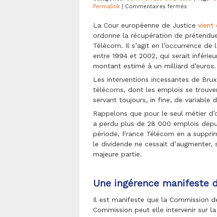
sur
Permalink
|
Commentaires fermés
Les
salariés
La Cour européenne de Justice
vient
et
ordonne la récupération de prétendue
actionnair
Télécom. Il s’agit en l’occurrence de
de
France
entre 1994 et 2002, qui serait inférieu
Télécom
montant estimé à un milliard d’euros.
une
nouvelle
Les interventions incessantes de Bru
fois
télécoms, dont les emplois se trouvent
victimes
servant toujours, in fine, de variable
de
la
Rappelons que pour le seul métier d’
bureaucrat
bruxelloise
a perdu plus de 28 000 emplois depui
période, France Télécom en a suppri
le dividende ne cessait d’augmenter, s
majeure partie.
Une ingérence manifeste d
Il est manifeste que la Commission de 
Commission peut elle intervenir sur l