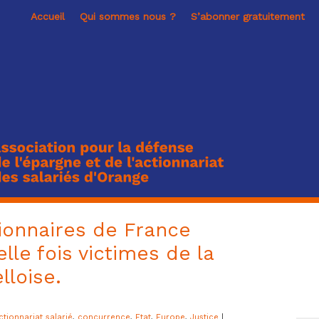
Accueil
Qui sommes nous ?
S’abonner gratuitement
tionnaires de France
le fois victimes de la
lloise.
ctionnariat salarié
,
concurrence
,
Etat
,
Europe
,
Justice
|