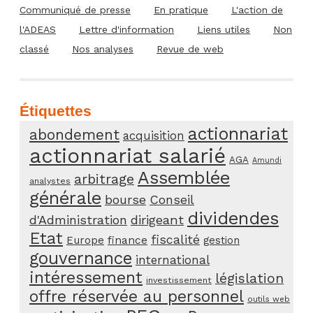
Communiqué de presse
En pratique
L'action de
l'ADEAS
Lettre d'information
Liens utiles
Non
classé
Nos analyses
Revue de web
Étiquettes
actionnariat
abondement
acquisition
actionnariat salarié
AGA
Amundi
Assemblée
arbitrage
analystes
générale
bourse
Conseil
dividendes
d'Administration
dirigeant
Etat
fiscalité
Europe
finance
gestion
gouvernance
international
intéressement
législation
investissement
offre réservée au personnel
outils web