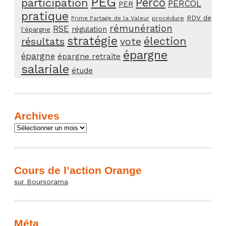
PEG
Perco
participation
PERCOL
PER
pratique
RDV de
procédure
Prime Partage de la Valeur
rémunération
RSE
régulation
l'épargne
stratégie
élection
résultats
vote
épargne
épargne
épargne retraite
salariale
étude
Archives
Archives
Cours de l’action Orange
sur Boursorama
Méta