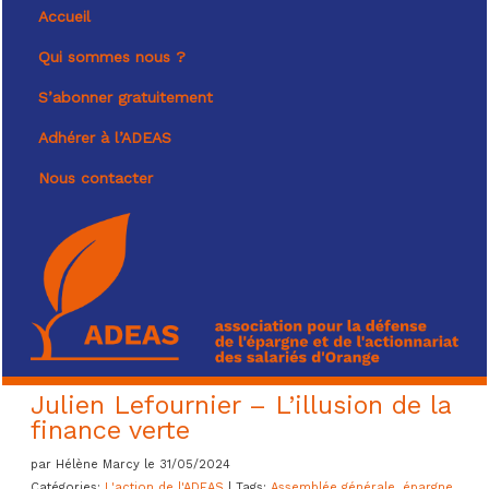
Accueil
Qui sommes nous ?
S’abonner gratuitement
Adhérer à l’ADEAS
Nous contacter
Julien Lefournier – L’illusion de la
finance verte
par Hélène Marcy le 31/05/2024
Catégories:
L'action de l'ADEAS
| Tags:
Assemblée générale
,
épargne
,