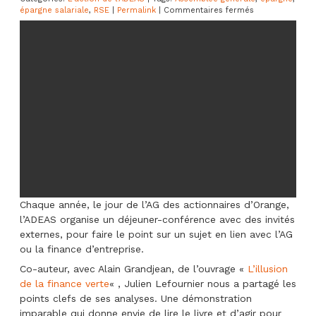
sur
épargne salariale
,
RSE
|
Permalink
|
Commentaires fermés
Julien
Lefournier
–
L’illusion
de
la
finance
verte
Chaque année, le jour de l’AG des actionnaires d’Orange,
l’ADEAS organise un déjeuner-conférence avec des invités
externes, pour faire le point sur un sujet en lien avec l’AG
ou la finance d’entreprise.
Co-auteur, avec Alain Grandjean, de l’ouvrage «
L’illusion
de la finance verte
« , Julien Lefournier nous a partagé les
points clefs de ses analyses. Une démonstration
imparable qui donne envie de lire le livre et d’agir pour