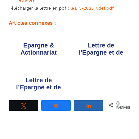
PEG,
Télécharger la lettre en pdf :
lea_3-2023_vdef.pdf
acompte
sur
dividende,
Articles connexes :
réforme
des
retraites
et
PER
Epargne &
Lettre de
COL
Actionnariat
l'Epargne et de
Salariés : la lettre
l'Actionnariat
du 3ème trimestre
salariés #1/2026 -
2010
Intéressement,
Lettre de
participation,
l’Epargne et de
prime de p...
l’Actionnariat
salariés – T1 2019
0
Tweetez
Partagez
Partagez
PARTAGES