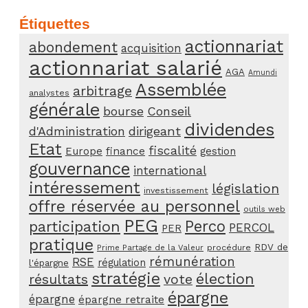
Étiquettes
actionnariat
abondement
acquisition
actionnariat salarié
AGA
Amundi
Assemblée
arbitrage
analystes
générale
bourse
Conseil
dividendes
d'Administration
dirigeant
Etat
fiscalité
Europe
finance
gestion
gouvernance
international
intéressement
législation
investissement
offre réservée au personnel
outils web
PEG
Perco
participation
PERCOL
PER
pratique
RDV de
procédure
Prime Partage de la Valeur
rémunération
RSE
régulation
l'épargne
stratégie
élection
résultats
vote
épargne
épargne
épargne retraite