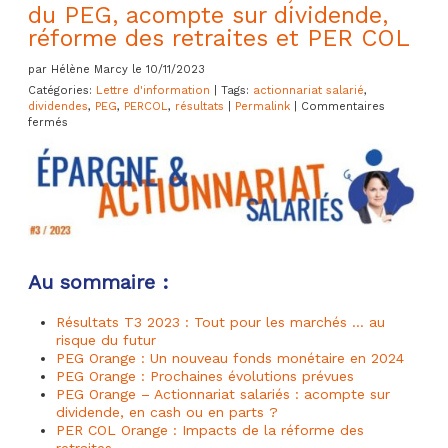
du PEG, acompte sur dividende,
réforme des retraites et PER COL
par Hélène Marcy le 10/11/2023
Catégories:
Lettre d'information
| Tags:
actionnariat salarié
,
dividendes
,
PEG
,
PERCOL
,
résultats
|
Permalink
|
Commentaires
sur
fermés
Lettre
de
l’Epargne
et
de
l’Actionnariat
Salariés
#3/2023
:
Au sommaire :
résultats
T3
2023,
Résultats T3 2023 : Tout pour les marchés … au
nouveau
risque du futur
fonds
PEG Orange : Un nouveau fonds monétaire en 2024
monétaire
PEG Orange : Prochaines évolutions prévues
dans
PEG Orange – Actionnariat salariés : acompte sur
le
PEG,
dividende, en cash ou en parts ?
évolutions
PER COL Orange : Impacts de la réforme des
du
retraites