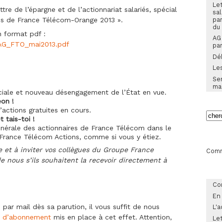
Let
&
re de l’épargne et de l’actionnariat salariés, spécial
sal
Actionnariat
pa
es de France Télécom-Orange 2013 ».
salariés
du
:
en format pdf :
AG
spécial
l_AG_FTO_mai2013.pdf
par
AG
des
Dé
actionnaires
Les
de
France
Sem
Télécom
ma
ale et nouveau désengagement de l’État en vue.
eon !
d’actions gratuites en cours.
t tais-toi !
nérale des actionnaires de France Télécom dans le
 France Télécom Actions, comme si vous y étiez.
re et à inviter vos collègues du Groupe France
Comm
e nous s’ils souhaitent la recevoir directement à
Co
En
e par mail dès sa parution, il vous suffit de nous
L'a
re d’abonnement
mis en place à cet effet. Attention,
Let