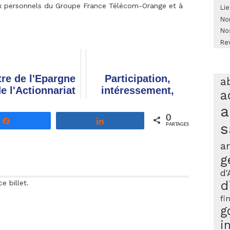
aux personnels du Groupe France Télécom-Orange et à
Lie
No
No
Re
tre de l'Epargne
Participation,
a
de l'Actionnariat
intéressement,
a
lariés #1/2025 -
abondement :
a
ésultats 2024,
combien
0
Partagez
Partagez
participation,
toucherez-vous et
s
PARTAGES
intéresse...
comment les
ar
percevoir ?
g
d'
d
 billet.
fi
g
i