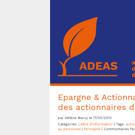
Epargne & Actionnar
des actionnaires 
par Hélène Marcy le 17/05/2013
Catégories:
Lettre d'information
| Tags:
actio
au personnel
|
Permalink
|
Commentaires fe