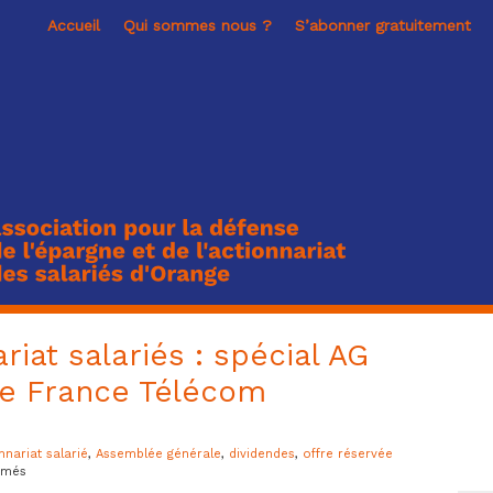
Accueil
Qui sommes nous ?
S’abonner gratuitement
iat salariés : spécial AG
de France Télécom
nnariat salarié
,
Assemblée générale
,
dividendes
,
offre réservée
sur
rmés
Epargne