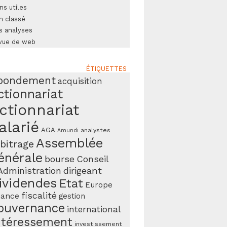
ns utiles
n classé
s analyses
vue de web
ÉTIQUETTES
bondement
acquisition
ctionnariat
ctionnariat
alarié
AGA
analystes
Amundi
Assemblée
bitrage
énérale
bourse
Conseil
Administration
dirigeant
ividendes
Etat
Europe
fiscalité
nance
gestion
ouvernance
international
ntéressement
investissement