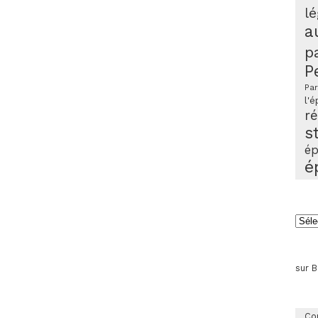
lé
a
p
P
Par
l'é
r
s
ép
é
Arch
sur 
Co