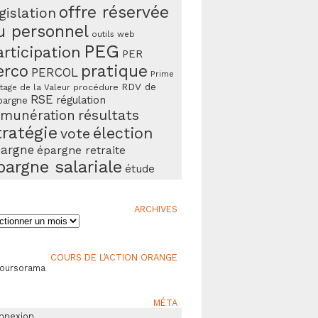
offre réservée
gislation
u personnel
outils web
PEG
articipation
PER
erco
pratique
PERCOL
Prime
RDV de
procédure
tage de la Valeur
RSE
régulation
pargne
résultats
émunération
tratégie
élection
vote
argne
épargne retraite
pargne salariale
étude
ARCHIVES
ives
COURS DE L’ACTION ORANGE
Boursorama
MÉTA
nnexion