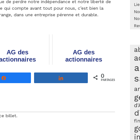
que de perdre notre indépendance et notre liberté de
Lie
ce qui compte avant tout pour nous, c’est bien la
No
range, dans une entreprise pérenne et durable.
No
Re
a
AG des
AG des
a
actionnaires
actionnaires
a
’Orange 2020 :
Orange 2026 :
os questions
participez et votez
s
0
Partagez
Partagez
écrites
PARTAGES
ar
g
d'
d
 billet.
fi
g
i