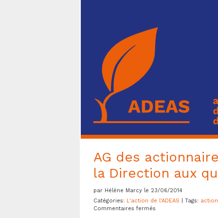
AG des actionnair
la Direction aux q
par Hélène Marcy le 23/06/2014
Catégories:
L'action de l'ADEAS
| Tags:
action
sur
Commentaires fermés
AG