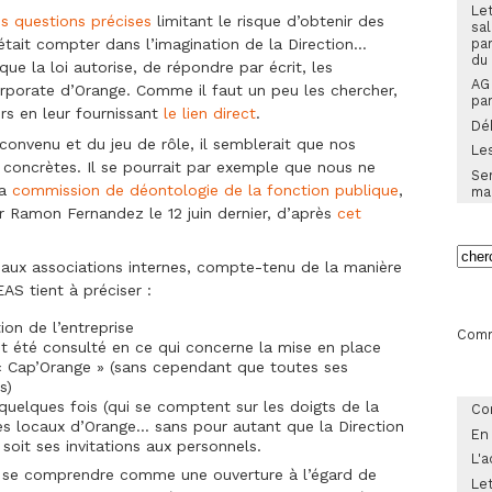
Let
s questions précises
limitant le risque d’obtenir des
sal
pa
était compter dans l’imagination de la Direction…
du
que la loi autorise, de répondre par écrit, les
AG
orporate d’Orange. Comme il faut un peu les chercher,
par
rs en leur fournissant
le lien direct
.
Dé
 convenu et du jeu de rôle, il semblerait que nos
Les
concrètes. Il se pourrait par exemple que nous ne
Sem
la
commission de déontologie de la fonction publique
,
ma
r Ramon Fernandez le 12 juin dernier, d’après
cet
 aux associations internes, compte-tenu de la manière
EAS tient à préciser :
ion de l’entreprise
Comm
t été consulté en ce qui concerne la mise en place
 « Cap’Orange » (sans cependant que toutes ses
s)
quelques fois (qui se comptent sur les doigts de la
Co
les locaux d’Orange… sans pour autant que la Direction
En
soit ses invitations aux personnels.
L'a
t se comprendre comme une ouverture à l’égard de
Let