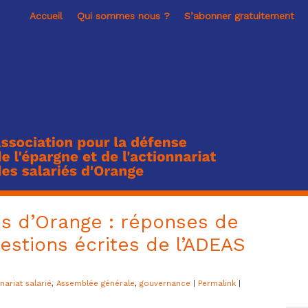
Accueil
Qui sommes nous ?
S’abonner gratuitement
es d’Orange : réponses de
uestions écrites de l’ADEAS
nariat salarié
,
Assemblée générale
,
gouvernance
|
Permalink
|