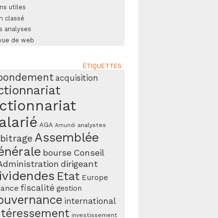
ns utiles
n classé
s analyses
vue de web
ÉTIQUETTES
bondement
acquisition
ctionnariat
ctionnariat
alarié
AGA
analystes
Amundi
Assemblée
bitrage
énérale
bourse
Conseil
Administration
dirigeant
ividendes
Etat
Europe
fiscalité
nance
gestion
ouvernance
international
ntéressement
investissement