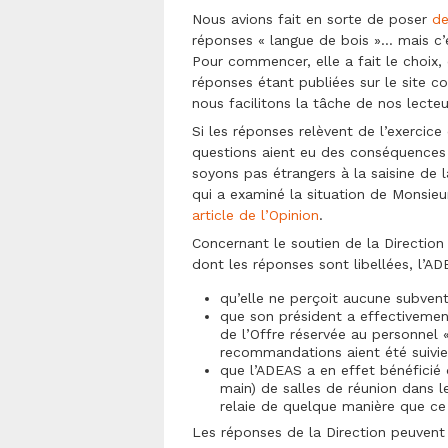
des
Nous avions fait en sorte de poser
de
actionnaires
réponses « langue de bois »… mais c’
d’Orange
Pour commencer, elle a fait le choix, 
:
réponses
réponses étant publiées sur le site c
de
nous facilitons la tâche de nos lecteu
la
Direction
Si les réponses relèvent de l’exercice
aux
questions aient eu des conséquences 
questions
soyons pas étrangers à la saisine de 
écrites
de
qui a examiné la situation de Monsieu
l’ADEAS
article de l’Opinion
.
Concernant le soutien de la Direction
dont les réponses sont libellées, l’AD
qu’elle ne perçoit aucune subvent
que son président a effectivemen
de l’Offre réservée au personnel
recommandations aient été suivie
que l’ADEAS a en effet bénéficié 
main) de salles de réunion dans 
relaie de quelque manière que ce 
Les réponses de la Direction peuven