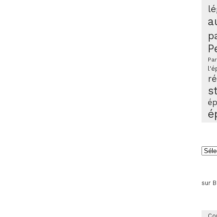
lé
a
p
P
Par
l'é
r
s
ép
é
Arch
sur 
Co