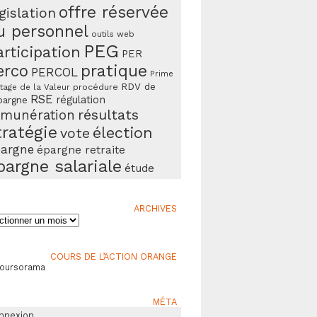
offre réservée
gislation
u personnel
outils web
PEG
articipation
PER
erco
pratique
PERCOL
Prime
RDV de
procédure
tage de la Valeur
RSE
régulation
pargne
résultats
émunération
tratégie
élection
vote
argne
épargne retraite
pargne salariale
étude
ARCHIVES
ives
COURS DE L’ACTION ORANGE
Boursorama
MÉTA
nnexion