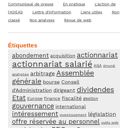
Communiqué de presse
En pratique
L'action de
l'ADEAS
Lettre d'information
Liens utiles
Non
classé
Nos analyses
Revue de web
Étiquettes
actionnariat
abondement
acquisition
actionnariat salarié
AGA
Amundi
Assemblée
arbitrage
analystes
générale
bourse
Conseil
dividendes
d'Administration
dirigeant
Etat
fiscalité
Europe
finance
gestion
gouvernance
international
intéressement
législation
investissement
offre réservée au personnel
outils web