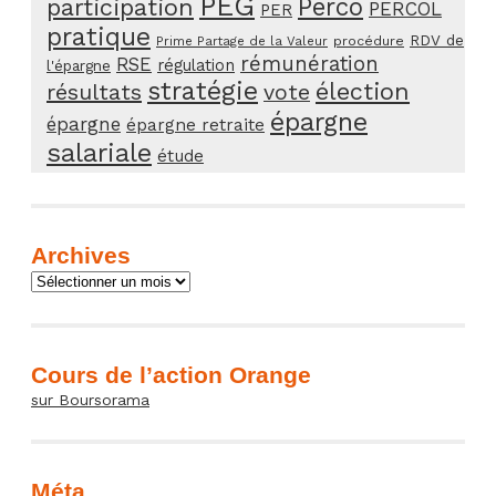
PEG
Perco
participation
PERCOL
PER
pratique
RDV de
procédure
Prime Partage de la Valeur
rémunération
RSE
régulation
l'épargne
stratégie
élection
résultats
vote
épargne
épargne
épargne retraite
salariale
étude
Archives
Archives
Cours de l’action Orange
sur Boursorama
Méta