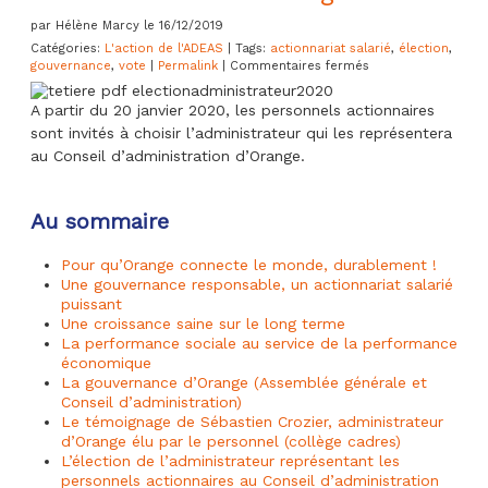
par Hélène Marcy le 16/12/2019
Catégories:
L'action de l'ADEAS
| Tags:
actionnariat salarié
,
élection
,
sur
gouvernance
,
vote
|
Permalink
|
Commentaires fermés
Élection
de
A partir du 20 janvier 2020, les personnels actionnaires
l’Administrateur
sont invités à choisir l’administrateur qui les représentera
représentant
les
au Conseil d’administration d’Orange.
personnels
actionnaires
au
Au sommaire
Conseil
d’administration
d’Orange
Pour qu’Orange connecte le monde, durablement !
Une gouvernance responsable, un actionnariat salarié
puissant
Une croissance saine sur le long terme
La performance sociale au service de la performance
économique
La gouvernance d’Orange (Assemblée générale et
Conseil d’administration)
Le témoignage de Sébastien Crozier, administrateur
d’Orange élu par le personnel (collège cadres)
L’élection de l’administrateur représentant les
personnels actionnaires au Conseil d’administration