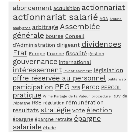
actionnariat
abondement
acquisition
actionnariat salarié
AGA
Amundi
Assemblée
arbitrage
analystes
générale
bourse
Conseil
dividendes
d'Administration
dirigeant
Etat
fiscalité
Europe
finance
gestion
gouvernance
international
intéressement
législation
investissement
offre réservée au personnel
outils web
PEG
Perco
participation
PERCOL
PER
pratique
RDV de
procédure
Prime Partage de la Valeur
rémunération
RSE
régulation
l'épargne
stratégie
élection
résultats
vote
épargne
épargne
épargne retraite
salariale
étude