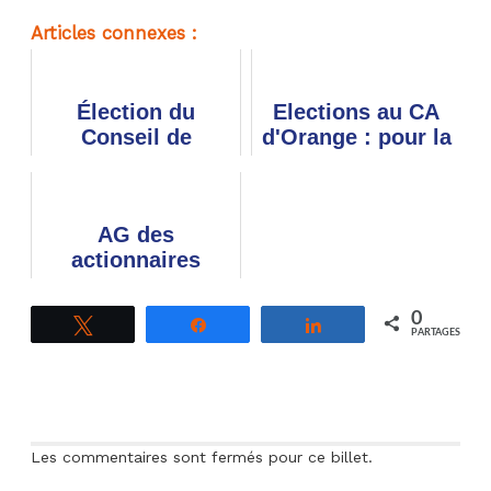
Articles connexes :
Élection du
Elections au CA
Conseil de
d'Orange : pour la
surveillance
démocratie dans
Orange Actions :
les Conseils de
une BD pour tout
surveillance,
AG des
comprendre en 3
contre un
actionnaires
mn
dividende...
d'Orange 2021 :
réponses aux
0
Tweetez
Partagez
Partagez
questions et
PARTAGES
résultat des votes
Les commentaires sont fermés pour ce billet.