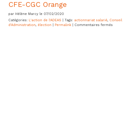
CFE-CGC Orange
par Hélène Marcy le 07/02/2020
Catégories:
L'action de l'ADEAS
| Tags:
actionnariat salarié
,
Conseil
sur
d'Administration
,
élection
|
Permalink
|
Commentaires fermés
Élection
de
l’administra
représentan
les
personnels
actionnaires
au
CA
d’Orange
:
l’ADEAS
soutient
les
candidats
CFE-
CGC
Orange