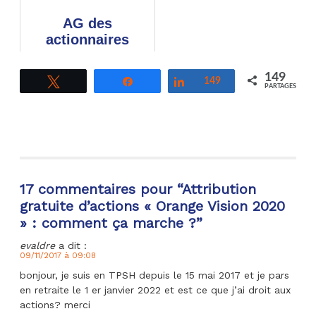
versement d'un
AG des
intéressement
actionnaires
exceptionnel en
Orange 2020 :
2022
participer et
149
Tweetez
Partagez
Partagez
149
voter… à
PARTAGES
distance.
17 commentaires pour “
Attribution
gratuite d’actions « Orange Vision 2020
» : comment ça marche ?
”
evaldre
a dit :
09/11/2017 à 09:08
bonjour, je suis en TPSH depuis le 15 mai 2017 et je pars
en retraite le 1 er janvier 2022 et est ce que j’ai droit aux
actions? merci