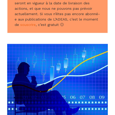
seront en vigueur à la date de livraison des
actions, et que nous ne pouvons pas prévoir
actuellement. Si vous n’êtes pas encore abonné-
e aux publications de L’ADEAS, c’est le moment
de
souscrire
, c’est gratuit 🙂