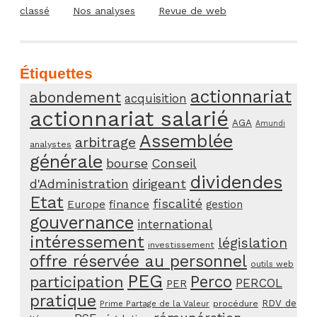
classé
Nos analyses
Revue de web
Étiquettes
actionnariat
abondement
acquisition
actionnariat salarié
AGA
Amundi
Assemblée
arbitrage
analystes
générale
bourse
Conseil
dividendes
d'Administration
dirigeant
Etat
fiscalité
Europe
finance
gestion
gouvernance
international
intéressement
législation
investissement
offre réservée au personnel
outils web
PEG
Perco
participation
PERCOL
PER
pratique
RDV de
procédure
Prime Partage de la Valeur