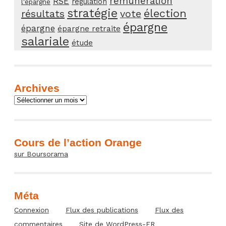
rémunération
RSE
régulation
l'épargne
stratégie
élection
résultats
vote
épargne
épargne
épargne retraite
salariale
étude
Archives
Archives
Cours de l’action Orange
sur Boursorama
Méta
Connexion
Flux des publications
Flux des
commentaires
Site de WordPress-FR