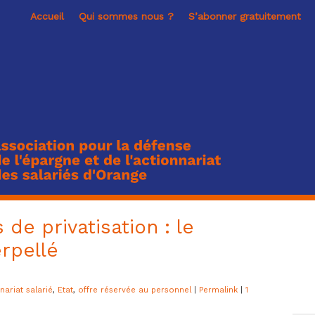
Accueil
Qui sommes nous ?
S’abonner gratuitement
 de privatisation : le
rpellé
nariat salarié
,
Etat
,
offre réservée au personnel
|
Permalink
|
1