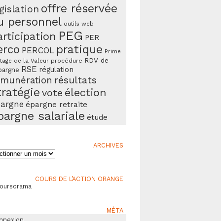
offre réservée
gislation
u personnel
outils web
PEG
articipation
PER
erco
pratique
PERCOL
Prime
RDV de
procédure
tage de la Valeur
RSE
régulation
pargne
résultats
émunération
tratégie
élection
vote
argne
épargne retraite
pargne salariale
étude
ARCHIVES
ives
COURS DE L’ACTION ORANGE
Boursorama
MÉTA
nnexion