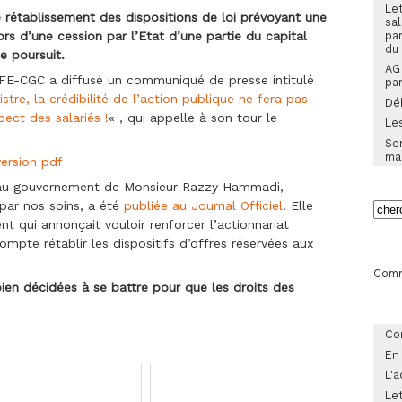
Let
rétablissement des dispositions de loi prévoyant une
sal
pa
rs d’une cession par l’Etat d’une partie du capital
du
e poursuit.
AG
CFE-CGC a diffusé un communiqué de presse intitulé
par
istre, la crédibilité de l’action publique ne fera pas
Dé
ect des salariés !
« , qui appelle à son tour le
Les
Sem
ma
version pdf
e au gouvernement de Monsieur Razzy Hammadi,
par nos soins, a été
publiée au Journal Officiel
. Elle
t qui annonçait vouloir renforcer l’actionnariat
compte rétablir les dispositifs d’offres réservées aux
Comm
en décidées à se battre pour que les droits des
Co
En
L'a
Let