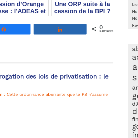
ssion d’Orange
Une ORP suite à la
Lie
sse : l'ADEAS et
cession de la BPI ?
No
 CFE-CGC/UNSA
No
écrivent à
Re
0
Partagez
Partagez
éphane Richard
PARTAGES
a
a
a
s
ogation des lois de privatisation : le
ar
g
ion : Cette ordonnance aberrante que le PS n’assume
d'
d
fi
g
i