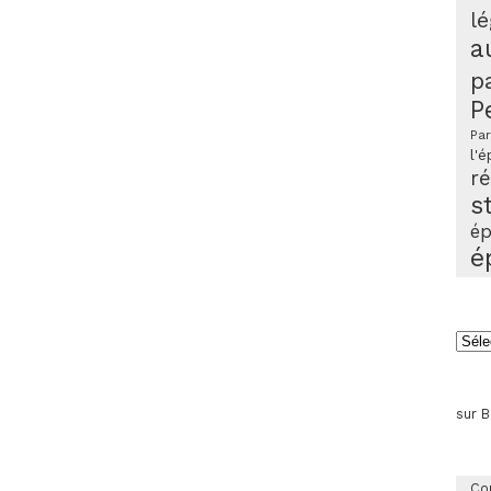
lé
a
p
P
Par
l'é
r
s
ép
é
Arch
sur 
Co