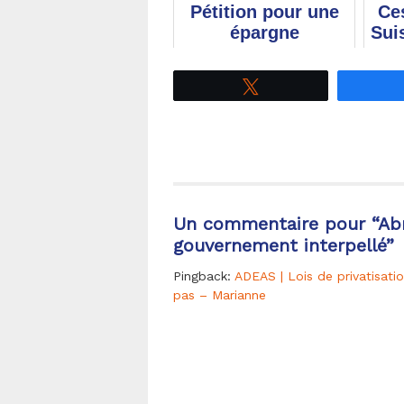
Pétition pour une
Ce
épargne
Sui
responsable
la
Tweetez
St
Un commentaire pour “
Abr
gouvernement interpellé
”
Pingback:
ADEAS | Lois de privatisat
pas – Marianne