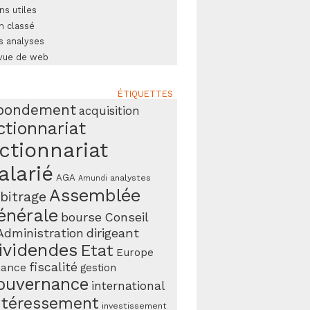
ns utiles
n classé
s analyses
vue de web
ÉTIQUETTES
bondement
acquisition
ctionnariat
ctionnariat
alarié
AGA
analystes
Amundi
Assemblée
bitrage
énérale
bourse
Conseil
Administration
dirigeant
ividendes
Etat
Europe
fiscalité
nance
gestion
ouvernance
international
ntéressement
investissement