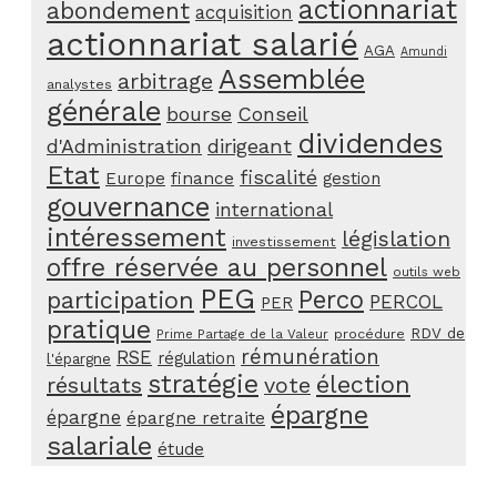
actionnariat
abondement
acquisition
actionnariat salarié
AGA
Amundi
Assemblée
arbitrage
analystes
générale
bourse
Conseil
dividendes
d'Administration
dirigeant
Etat
fiscalité
Europe
finance
gestion
gouvernance
international
intéressement
législation
investissement
offre réservée au personnel
outils web
PEG
Perco
participation
PERCOL
PER
pratique
RDV de
procédure
Prime Partage de la Valeur
rémunération
RSE
régulation
l'épargne
stratégie
élection
résultats
vote
épargne
épargne
épargne retraite
salariale
étude