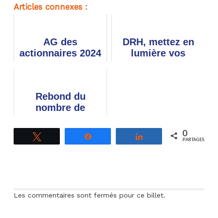
Articles connexes :
AG des
DRH, mettez en
actionnaires 2024
lumière vos
: les questions
dispositifs
écrites de
d'épargne
l'ADEAS et de la
salariale !
Rebond du
CFE-CGC Orange
nombre de
détenteurs
d'actions début
0
Tweetez
Partagez
Partagez
2020
PARTAGES
Les commentaires sont fermés pour ce billet.