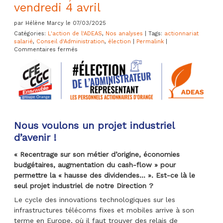
vendredi 4 avril
par Hélène Marcy le 07/03/2025
Catégories:
L'action de l'ADEAS
,
Nos analyses
| Tags:
actionnariat
salarié
,
Conseil d'Administration
,
élection
|
Permalink
|
sur
Commentaires fermés
Election
de
l’administrateur
représentant
les
personnels
actionnaires
d’Orange
–
Nous voulons un projet industriel
Second
d’avenir !
tour
2025,
du
« Recentrage sur son métier d’origine, économies
lundi
budgétaires, augmentation du cash-flow » pour
31
permettre la « hausse des dividendes… ». Est-ce là le
mars
au
seul projet industriel de notre Direction ?
vendredi
Le cycle des innovations technologiques sur les
4
avril
infrastructures télécoms fixes et mobiles arrive à son
terme en Europe, où il faut trouver des relais de