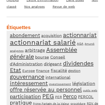
classé
Nos analyses
Revue de web
Étiquettes
actionnariat
abondement
acquisition
actionnariat salarié
AGA
Amundi
Assemblée
arbitrage
analystes
générale
bourse
Conseil
dividendes
d'Administration
dirigeant
Etat
fiscalité
Europe
finance
gestion
gouvernance
international
intéressement
législation
investissement
offre réservée au personnel
outils web
PEG
Perco
participation
PERCOL
PER
pratique
RDV de
procédure
Prime Partage de la Valeur