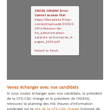
CROSS ORIGIN!!
Error:
Cannot access file!
https://devadeas.fr/wp-
content/uploads/2025/0
3/Profession-de-
foi_administrateur-
salaries-actionnaires_4-
pages_2025.pdf
Failed to fetch
Venez échanger avec nos candidats
Si vous voulez échanger avec nos candidats, le président
de la CFE-CGC Orange et le président de l’ADEAS,
retrouvez le planning des HIS (heures d’information
syndicale) sur le
site de la CFE-CGC Orange
(colonne de